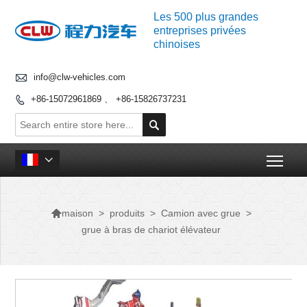
Les 500 plus grandes
entreprises privées
chinoises

info@clw-vehicles.com
+86-15072961869 、 +86-15826737231


Togg


>
produits
>
Camion avec grue
>
maison
grue à bras de chariot élévateur