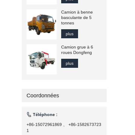
Camion à benne
basculante de 5
tonnes
plus
Camion grue à 6
roues Dongfeng
plus
Coordonnées

Téléphone :
+86-15072961869 、 +86-1582673723
1