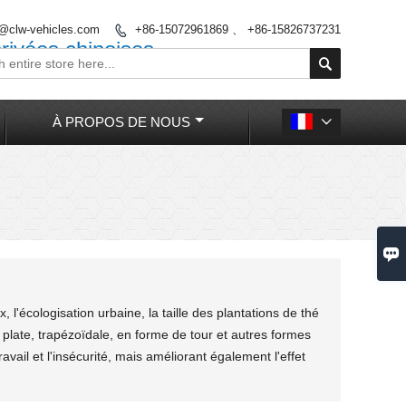
o@clw-vehicles.com
+86-15072961869 、 +86-15826737231

rivées chinoises

À PROPOS DE NOUS


, l'écologisation urbaine, la taille des plantations de thé
e plate, trapézoïdale, en forme de tour et autres formes
ail et l'insécurité, mais améliorant également l'effet