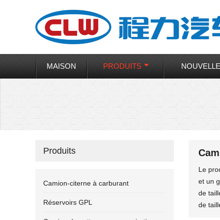
MAISON
PRODUITS
NOUVELL
Produits
Cami
Le prod
et un g
Camion-citerne à carburant
de tail
Réservoirs GPL
de taill