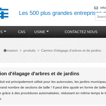

inf
Les 500 plus grandes entreprises p
ES
CAS
USINE
CONTACTEZ NOUS

>
produits
>
Camion d'élagage d'arbres et de jardins
maison
on d'élagage d'arbres et de jardins
uit est principalement utilisé pour les autoroutes, les jardins municipaux
rand nombre de sections de taille ! Il peut être ajusté en forme de taill
le grâce à des procédures automatisées, réduisant en même temps le trav
e.