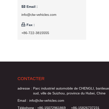

Email :
info@clw-vehicles.com

Fax :
+86-722-3815555
CONTACTER
adresse :
Parc industriel automobile de CHENGLI, banlieue
sud, ville de Suizhou, province du Hubei, Chine
Email :
info@clw-vehicles.com
Téléphone :
+86-15072961869 、 +86-15826737231