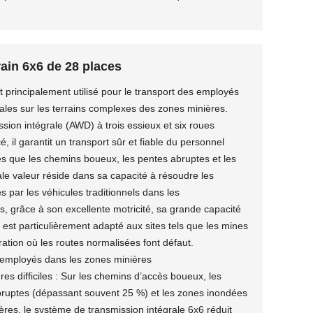
rain 6x6 de 28 places
t principalement utilisé pour le transport des employés
iales sur les terrains complexes des zones minières.
ion intégrale (AWD) à trois essieux et six roues
, il garantit un transport sûr et fiable du personnel
lles que les chemins boueux, les pentes abruptes et les
le valeur réside dans sa capacité à résoudre les
 par les véhicules traditionnels dans les
, grâce à son excellente motricité, sa grande capacité
Il est particulièrement adapté aux sites tels que les mines
oration où les routes normalisées font défaut.
 employés dans les zones minières
res difficiles : Sur les chemins d’accès boueux, les
abruptes (dépassant souvent 25 %) et les zones inondées
ères, le système de transmission intégrale 6x6 réduit