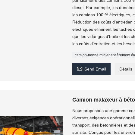
par kilomètre des camions 100 % 
diesel. Par exemple, les donnée
les camions 100 % électriques, c
Réduction des coûts d'entretien :
électriques éliminent les tâches
que les vidanges d'huile et les 
les coûts d'entretien et les bes
camion-benne minier entièrement él

Send Email
Détails
Camion malaxeur à béto
Nous proposons une gamme comp
diverses exigences opérationnel
transport, des bétonnières et de
sur site. Conçus pour les envir