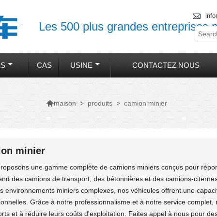

inf
Les 500 plus grandes entreprises p
ES
CAS
USINE
CONTACTEZ NOUS

>
produits
>
camion minier
maison
on minier
roposons une gamme complète de camions miniers conçus pour répondr
nd des camions de transport, des bétonnières et des camions-citernes 
es environnements miniers complexes, nos véhicules offrent une capacit
ionnelles. Grâce à notre professionnalisme et à notre service complet, 
rts et à réduire leurs coûts d'exploitation. Faites appel à nous pour de