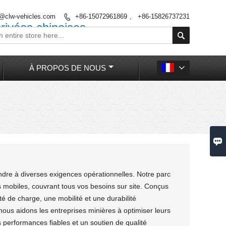
o@clw-vehicles.com
+86-15072961869 、 +86-15826737231

rivées chinoises

À PROPOS DE NOUS


e à diverses exigences opérationnelles. Notre parc
mobiles, couvrant tous vos besoins sur site. Conçus
é de charge, une mobilité et une durabilité
nous aidons les entreprises minières à optimiser leurs
s performances fiables et un soutien de qualité