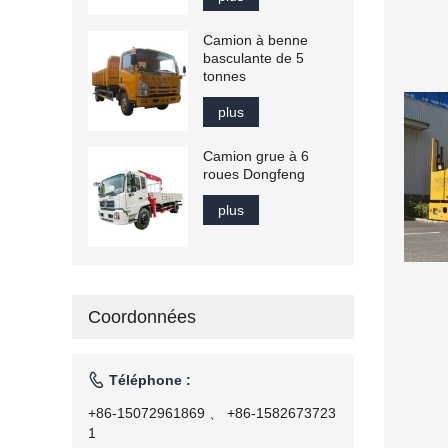
Camion à benne
basculante de 5
tonnes
plus
Camion grue à 6
roues Dongfeng
plus
Coordonnées

Téléphone :
+86-15072961869 、 +86-1582673723
1