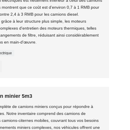
électriques est nettement inférieur à celui des camions
s montrent que ce coût est d’environ 0,7 à 1 RMB pour
ontre 2,4 à 3 RMB pour les camions diesel.
 grâce à leur structure plus simple, les moteurs
 complexes d'entretien des moteurs thermiques, telles
changements de filtre, réduisant ainsi considérablement
oins en main-d'œuvre.
ectrique
n minier 5m3
lète de camions miniers conçus pour répondre à
les. Notre inventaire comprend des camions de
s camions-citernes mobiles, couvrant tous vos besoins
onnements miniers complexes, nos véhicules offrent une