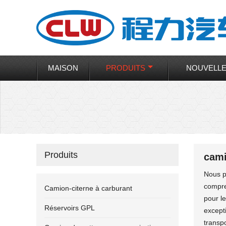
MAISON
PRODUITS
NOUVELL
Produits
cami
Nous p
compre
Camion-citerne à carburant
pour l
Réservoirs GPL
except
transpo