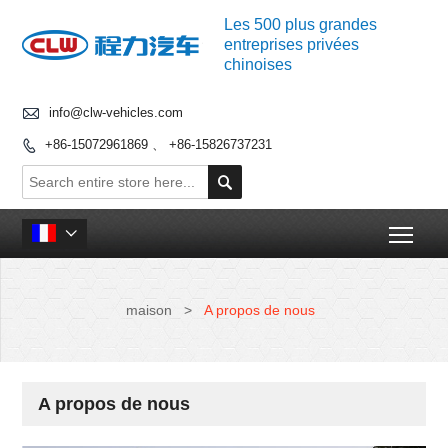
Les 500 plus grandes
entreprises privées
chinoises

info@clw-vehicles.com
+86-15072961869 、 +86-15826737231


Togg

maison
>
A propos de nous
A propos de nous