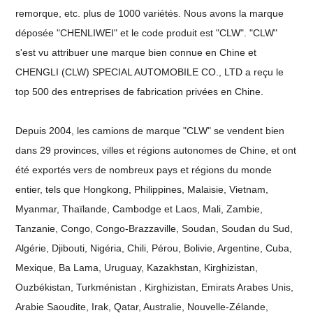
remorque, etc. plus de 1000 variétés. Nous avons la marque
déposée "CHENLIWEI" et le code produit est "CLW". "CLW"
s'est vu attribuer une marque bien connue en Chine et
CHENGLI (CLW) SPECIAL AUTOMOBILE CO., LTD a reçu le
top 500 des entreprises de fabrication privées en Chine.
Depuis 2004, les camions de marque "CLW" se vendent bien
dans 29 provinces, villes et régions autonomes de Chine, et ont
été exportés vers de nombreux pays et régions du monde
entier, tels que Hongkong, Philippines, Malaisie, Vietnam,
Myanmar, Thaïlande, Cambodge et Laos, Mali, Zambie,
Tanzanie, Congo, Congo-Brazzaville, Soudan, Soudan du Sud,
Algérie, Djibouti, Nigéria, Chili, Pérou, Bolivie, Argentine, Cuba,
Mexique, Ba Lama, Uruguay, Kazakhstan, Kirghizistan,
Ouzbékistan, Turkménistan , Kirghizistan, Emirats Arabes Unis,
Arabie Saoudite, Irak, Qatar, Australie, Nouvelle-Zélande,