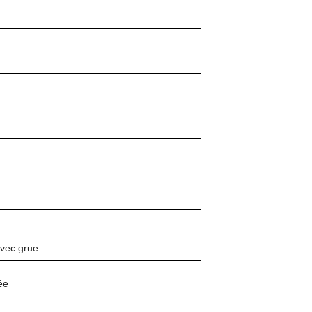
vec grue
ée