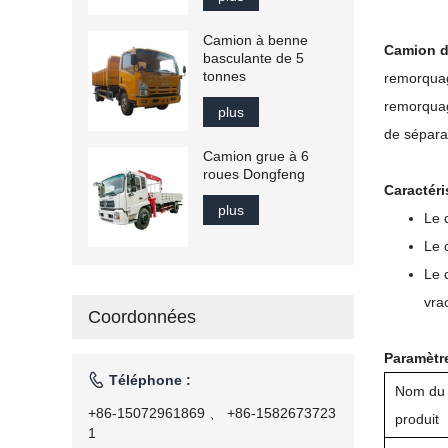
Camion à benne
Camion d
basculante de 5
tonnes
remorquage
remorquag
plus
de sépara
Camion grue à 6
roues Dongfeng
Caractéri
plus
Le 
Le 
Le 
vra
Coordonnées
Paramètre

Téléphone :
Nom du
+86-15072961869 、 +86-1582673723
produit
1