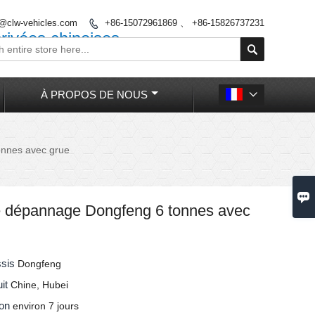
o@clw-vehicles.com
+86-15072961869 、 +86-15826737231

rivées chinoises

À PROPOS DE NOUS

nnes avec grue

 dépannage Dongfeng 6 tonnes avec
ssis
Dongfeng
uit
Chine, Hubei
son
environ 7 jours