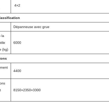
4×2
e
lassification
Dépanneuse avec grue
 la
tile
6000
e (kg)
ions
ement
4400
ons
t
8150×2350×3300