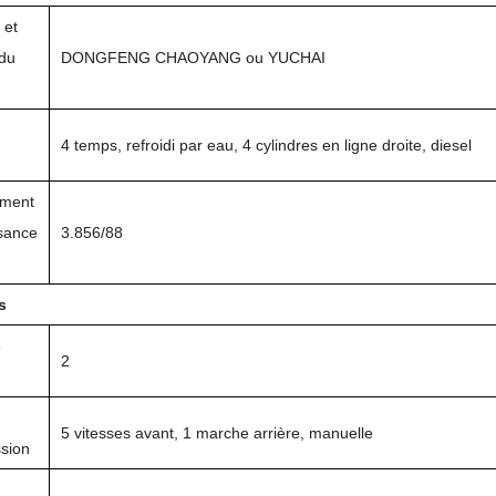
 et
du
DONGFENG CHAOYANG ou YUCHAI
4 temps, refroidi par eau, 4 cylindres en ligne droite, diesel
ement
ssance
3.856/88
s
é
2
5 vitesses avant, 1 marche arrière, manuelle
ssion