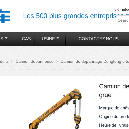

inf
Les 500 plus grandes entreprises p
ES
CAS
USINE
CONTACTEZ NOUS
duits
>
Camion dépanneuse
>
Camion de dépannage Dongfeng 6 to
Camion de
grue
Marque de châ
Origine du prod
Heure de livrai