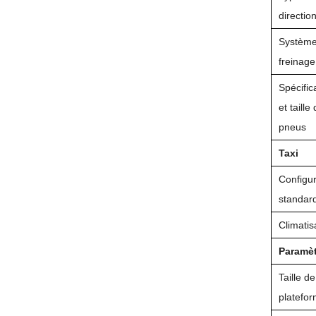
directio
Système
freinage
Spécific
et taille
pneus
Taxi
Configur
standar
Climatis
Paramèt
Taille de
platefo