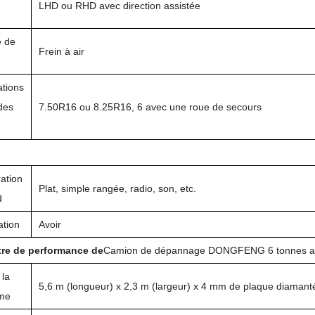
LHD ou RHD avec direction assistée
n
 de
Frein à air
ations
 des
7.50R16 ou 8.25R16, 6 avec une roue de secours
ation
Plat, simple rangée, radio, son, etc.
d
ation
Avoir
re de performance de
Camion de dépannage DONGFENG 6 tonnes a
 la
5,6 m (longueur) x 2,3 m (largeur) x 4 mm de plaque diamant
rme