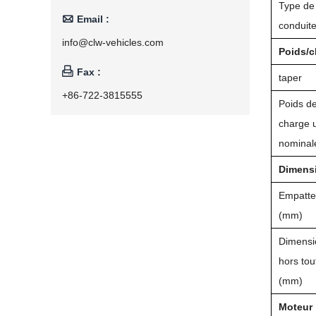
Type de

Email :
conduit
info@clw-vehicles.com
Poids/c

Fax :
taper
+86-722-3815555
Poids de
charge u
nominal
Dimens
Empatt
(mm)
Dimensi
hors tou
(mm)
Moteur