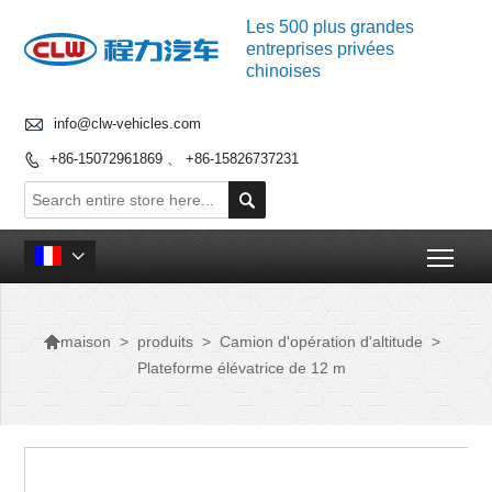
Les 500 plus grandes
entreprises privées
chinoises

info@clw-vehicles.com
+86-15072961869 、 +86-15826737231


Togg


>
produits
>
Camion d'opération d'altitude
>
maison
Plateforme élévatrice de 12 m