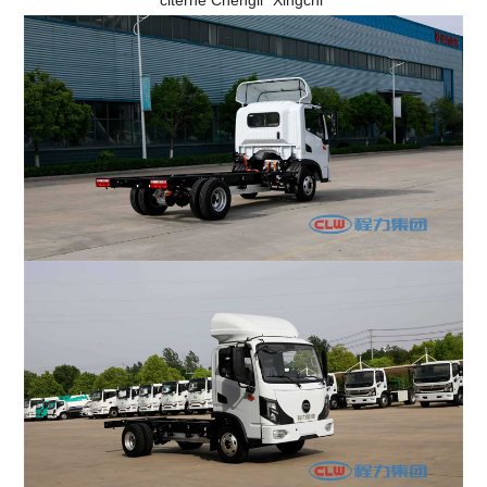
citerne Chengli "Xingchi"