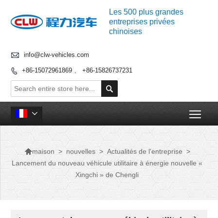
Les 500 plus grandes
entreprises privées
chinoises

info@clw-vehicles.com
+86-15072961869 、 +86-15826737231


Togg


>
nouvelles
>
Actualités de l'entreprise
>
maison
Lancement du nouveau véhicule utilitaire à énergie nouvelle «
Xingchi » de Chengli