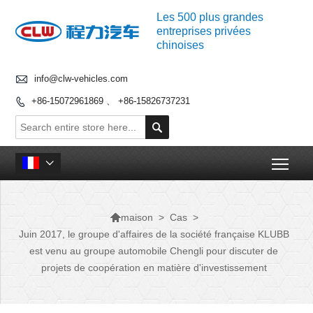
Les 500 plus grandes
entreprises privées
chinoises

info@clw-vehicles.com
+86-15072961869 、 +86-15826737231


Togg


>
Cas
>
maison
Juin 2017, le groupe d'affaires de la société française KLUBB
est venu au groupe automobile Chengli pour discuter de
projets de coopération en matière d'investissement