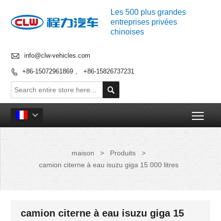
Les 500 plus grandes
entreprises privées
chinoises

info@clw-vehicles.com
+86-15072961869 、 +86-15826737231


Togg

maison
>
Produits
>
camion citerne à eau isuzu giga 15 000 litres
camion citerne à eau isuzu giga 15